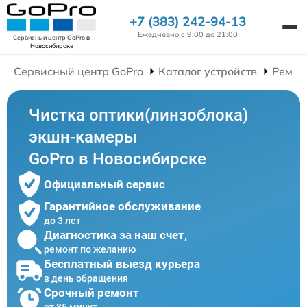
+7 (383) 242-94-13
Ежедневно с 9:00 до 21:00
Сервисный центр GoPro
в
Новосибирске
Сервисный центр GoPro
Каталог устройств
Ремон
Чистка оптики(линзоблока)
экшн-камеры
GoPro в Новосибирске
Официальный сервис
Гарантийное обслуживание
до 3 лет
Диагностика за наш счет,
ремонт по желанию
Бесплатный выезд курьера
в день обращения
Срочный ремонт
от 35 минут